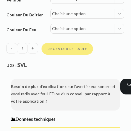
Choisir une option
Couleur Du Boîtier
Choisir une option
Couleur Du Feu
-
+
RECEVOIR LE TARIF
SVL
UGS :
C
Besoin de plus d’explications
sur l’avertisseur sonore et
vocal radio avec feu LED ou d’un
conseil par rapport à
votre application ?
Données techniques