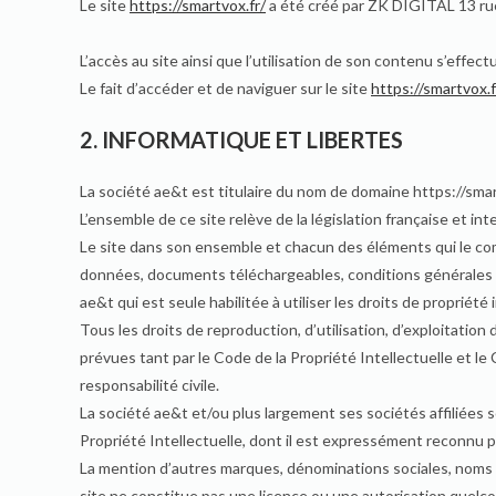
Le site
https://smartvox.fr/
a été créé par ZK DIGITAL 13 r
L’accès au site ainsi que l’utilisation de son contenu s’effect
Le fait d’accéder et de naviguer sur le site
https://smartvox.f
2. INFORMATIQUE ET LIBERTES
La société ae&t est titulaire du nom de domaine https://smart
L’ensemble de ce site relève de la législation française et inte
Le site dans son ensemble et chacun des éléments qui le comp
données, documents téléchargeables, conditions générales de
ae&t qui est seule habilitée à utiliser les droits de propriété 
Tous les droits de reproduction, d’utilisation, d’exploitatio
prévues tant par le Code de la Propriété Intellectuelle et l
responsabilité civile.
La société ae&t et/ou plus largement ses sociétés affiliées
Propriété Intellectuelle, dont il est expressément reconnu par 
La mention d’autres marques, dénominations sociales, noms c
site ne constitue pas une licence ou une autorisation quelcon