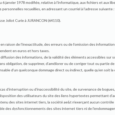
6 janvier 1978 modifiée, relative à l’informatique, aux fichiers et aux libe
personnelles recueillies, en adressant un courriel à l’adresse suivante
:
passe Joliot Curie à JURANCON (64110).
en raison de l’inexactitude, des erreurs ou de l’omission des informations
ntendent en euros et hors taxes.
diffusion des informations, de la validité des éléments accessibles sur so
sans obligation, de supprimer, d’améliorer ou de corriger tout ou partie d
nsable d’un quelconque dommage direct ou indirect, quelle qu’en soit la 
cas d’interruption ou d’inaccessibilité du site, de survenance de bogues
isposition des utilisateurs du site des liens hypertextes permettant d’ac
nu des sites internet tiers, la société ae&t n’exerçant aucun contrôle 
e des dysfonctionnements des sites internet tiers ni de l’endommagemen