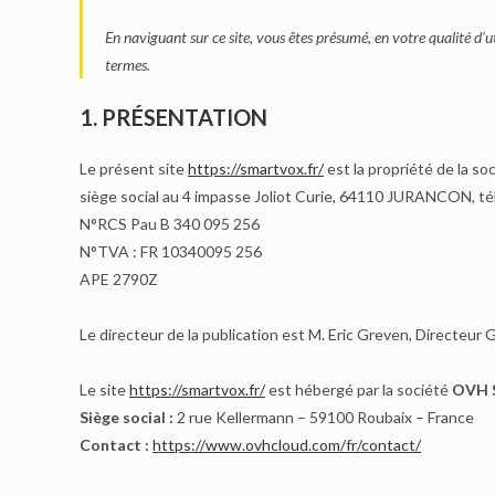
En naviguant sur ce site, vous êtes présumé, en votre qualité d’uti
termes.
1. PRÉSENTATION
Le présent site
https://smartvox.fr/
est la propriété de la so
siège social au 4 impasse Joliot Curie, 64110 JURANCON, tél
N°RCS Pau B 340 095 256
N°TVA : FR 10340095 256
APE 2790Z
Le directeur de la publication est M. Eric Greven, Directeur G
Le site
https://smartvox.fr/
est hébergé par la société
OVH 
Siège social :
2 rue Kellermann – 59100 Roubaix – France
Contact :
https://www.ovhcloud.com/fr/contact/