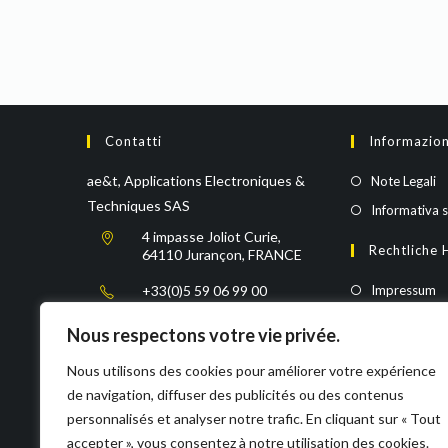
Contatti
Informazion
ae&t, Applications Electroniques &
Note Legali
Techniques SAS
Informativa s
4 impasse Joliot Curie,
Rechtliche 
64110 Jurançon, FRANCE
+33(0)5 59 06 99 00
Impressum
Datenschutze
Nous respectons votre vie privée.
sales@aet.fr
Nous utilisons des cookies pour améliorer votre expérience
de navigation, diffuser des publicités ou des contenus
https://www.aet.fr/
personnalisés et analyser notre trafic. En cliquant sur « Tout
accepter », vous consentez à notre utilisation des cookies.