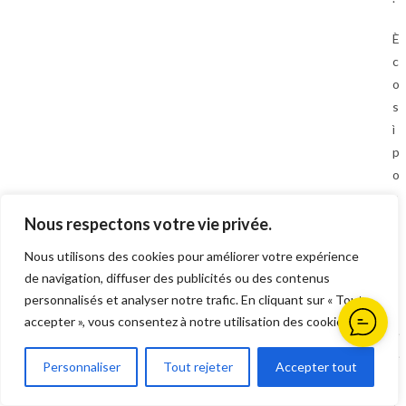
È
c
o
s
ì
p
o
s
s
Nous respectons votre vie privée.
i
Nous utilisons des cookies pour améliorer votre expérience
b
de navigation, diffuser des publicités ou des contenus
i
personnalisés et analyser notre trafic. En cliquant sur « Tout
l
accepter », vous consentez à notre utilisation des cookies.
e
e
Personnaliser
Tout rejeter
Accepter tout
f
f