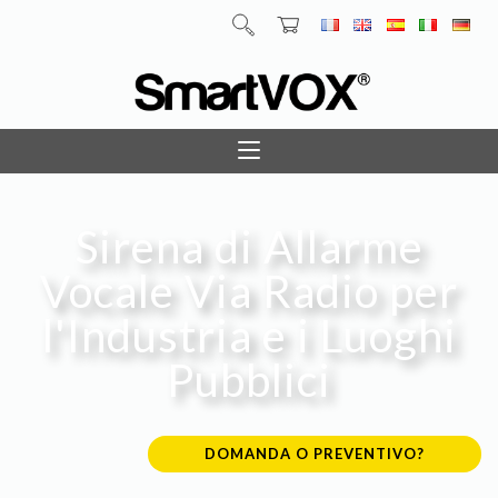
Sirena di Allarme
Vocale Via Radio per
l'Industria e i Luoghi
Pubblici
DOMANDA O PREVENTIVO?