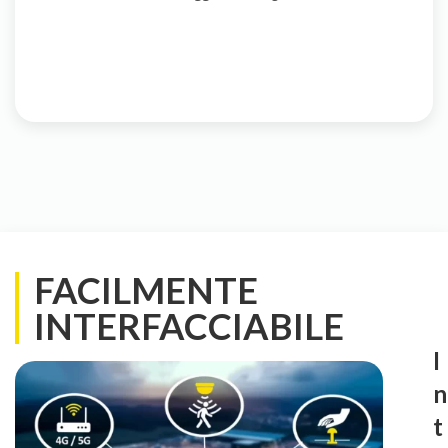
FACILMENTE
INTERFACCIABILE
I
n
t