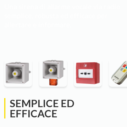
Una sirena di allarme vocale via radio
semplice, robusta ed efficace per
allertare e informare.
SEMPLICE ED
EFFICACE