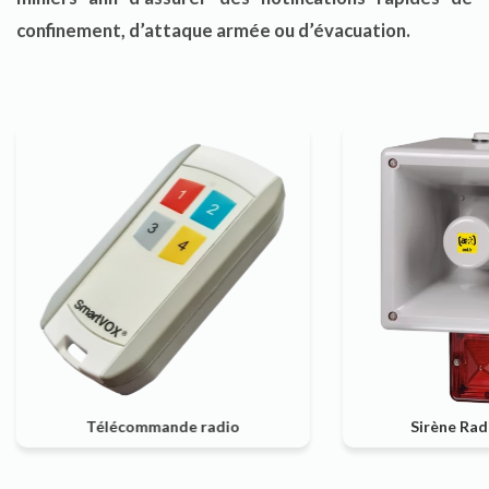
confinement, d’attaque armée ou d’évacuation.
o
Sirène Radio avec Feu