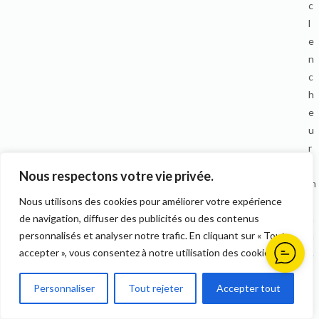
c
l
e
n
c
h
e
u
r
s
Nous respectons votre vie privée.
m
a
Nous utilisons des cookies pour améliorer votre expérience
de navigation, diffuser des publicités ou des contenus
n
personnalisés et analyser notre trafic. En cliquant sur « Tout
u
accepter », vous consentez à notre utilisation des cookies.
e
l
Personnaliser
Tout rejeter
Accepter tout
s
,