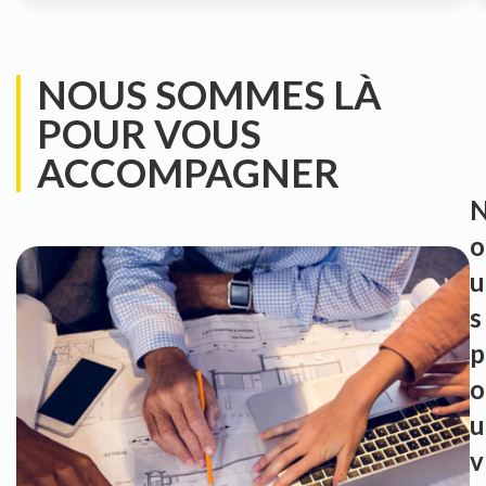
NOUS SOMMES LÀ
POUR VOUS
ACCOMPAGNER
o
u
s
p
o
u
v