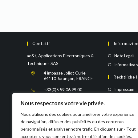
Contatti
Informazion
ae&t, Applications Electroniques &
Note Legali
Techniques SAS
Informativa s
4 impasse Joliot Curie,
Rechtliche 
64110 Jurançon, FRANCE
+33(0)5 59 06 99 00
Impressum
Datenschutze
Nous respectons votre vie privée.
sales@aet.fr
Nous utilisons des cookies pour améliorer votre expérience
de navigation, diffuser des publicités ou des contenus
https://www.aet.fr/
personnalisés et analyser notre trafic. En cliquant sur « Tout
accepter », vous consentez à notre utilisation des cookies.