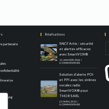
rs
Réalisations
SNCF Artix : sécurité
e partenaire
et alertes efficaces
avec SmartVOX®
13 JANVIER 2026
/
0 COMMENTAIRE
ales
confidentialité
Solution d’alerte POI
et PPI avec les sirènes
Hinweise
vocales radio
SmartVOX® pour
THOR SARL
rklärung
25 AVRIL 2025
/
0 COMMENTAIRE