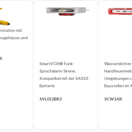
nstation mit
kkugehäuse und
S
SmartVOX® Funk-
Wasserdichter
Sprachalarm-Sirene.
Handfeuermeld
Kompatibel mit der SA010-
Umgebungen 
Batterie
Baustellen im 
SVL012BR3
SCW1AR