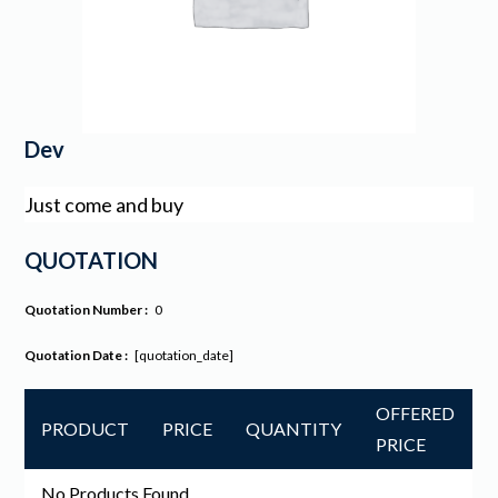
Dev
Just come and buy
QUOTATION
Quotation Number :
0
Quotation Date :
[quotation_date]
OFFERED
PRODUCT
PRICE
QUANTITY
PRICE
No Products Found