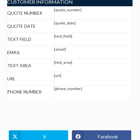
CUSTOMER INFORMATION
[quote_number]
QUOTE NUMBER
[quote_date]
QUOTE DATE
[text_field]
TEXT FIELD
[email]
EMAIL
[text_area]
TEXT AREA
[url]
URL
[phone_number]
PHONE NUMBER
X
Facebook