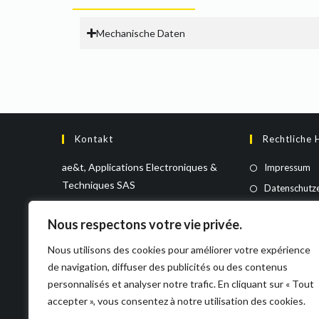
Mechanische Daten
Kontakt
Rechtliche 
ae&t, Applications Electroniques &
Impressum
Techniques SAS
Datenschutze
4 impasse Joliot Curie,
64110 Jurançon, FRANCE
Nous respectons votre vie privée.
+33(0)5 59 06 99 00
Nous utilisons des cookies pour améliorer votre expérience
de navigation, diffuser des publicités ou des contenus
personnalisés et analyser notre trafic. En cliquant sur « Tout
sales@aet.fr
accepter », vous consentez à notre utilisation des cookies.